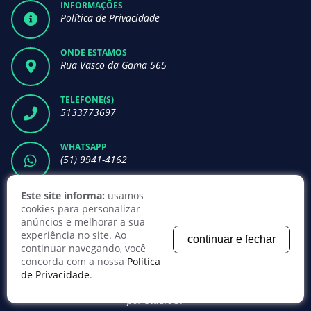
INFORMAÇÕES
Política de Privacidade
ONDE ESTAMOS
Rua Vasco da Gama 565
TELEFONE(S)
5133773697
WHATSAPP
(51) 9941-4162
NEWSLETTER
Este site informa:
usamos
cookies para personalizar
ASSINAR
anúncios e melhorar a sua
experiência no site. Ao
continuar e fechar
continuar navegando, você
concorda com a nossa
Política
de Privacidade
.
© COPYRIGHT 2018. Todos os direitos reservados | Desenvolvido
por
StudioGT